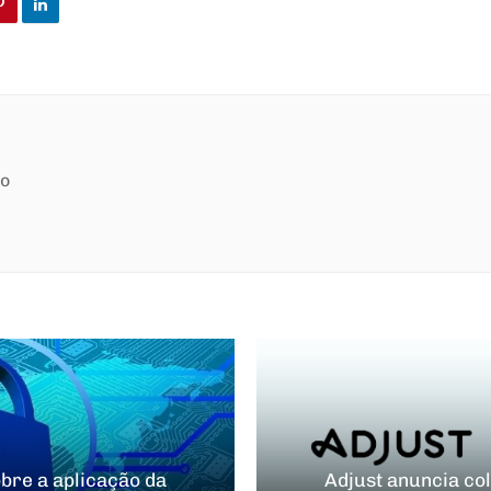
ão
obre a aplicação da
Adjust anuncia co