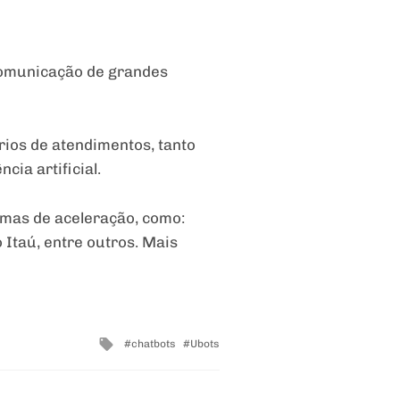
 comunicação de grandes
rios de atendimentos, tanto
cia artificial.
ramas de aceleração, como:
Itaú, entre outros. Mais
Tagged
chatbots
Ubots
with