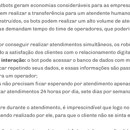
atbots geram economias consideráveis para as empre
sem realizar a transferência para um atendente humano
truídos, os bots podem realizar um alto volume de at
ue demandam tempo do time de operadores, que poderi
r conseguir realizar atendimentos simultâneos, os r
o a satisfação dos clientes com o relacionamento digit
 interação:
o bot pode acessar o banco de dados com mu
car repetindo seus dados, e essas informações são pa
ara um operador;
s não precisam ficar esperando por atendimento apenas
ar atendimentos 24 horas por dia, sete dias por semana
tre durante o atendimento, é imprescindível que logo no 
endo realizado por ele, para que o cliente não se sinta