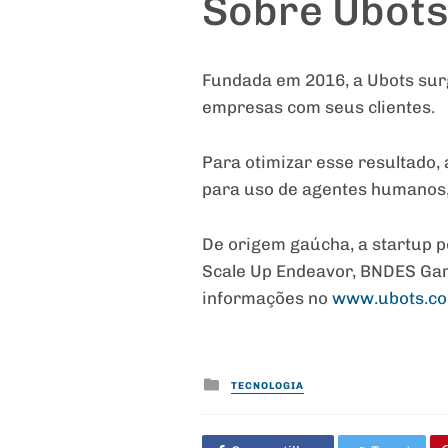
Sobre Ubot
Fundada em 2016, a Ubots surg
empresas com seus clientes.
Para otimizar esse resultado,
para uso de agentes humanos, c
De origem gaúcha, a startup po
Scale Up Endeavor, BNDES Gara
informações no
www.ubots.co
Posted
TECNOLOGIA
in