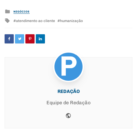
Posted
NEGÓCIOS
in
Tagged
atendimento ao cliente
humanização
with
REDAÇÃO
Equipe de Redação
Website