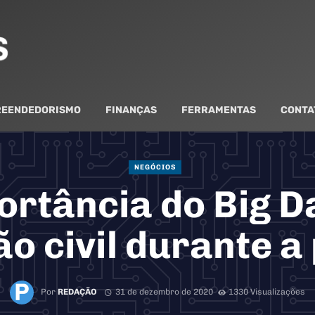
EENDEDORISMO
FINANÇAS
FERRAMENTAS
CONTA
NEGÓCIOS
ortância do Big D
o civil durante 
Por
REDAÇÃO
31 de dezembro de 2020
1330 Visualizações