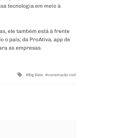
essa tecnologia em meio à
s, ele também está à frente
 o país; da ProAtiva, app de
para as empresas.
Tagged
Big Data
construção civil
with