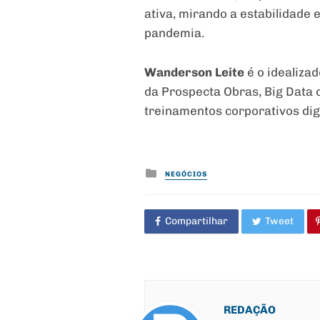
ativa, mirando a estabilidade 
pandemia.
Wanderson Leite
é o idealiza
da Prospecta Obras, Big Data 
treinamentos corporativos digi
Posted
NEGÓCIOS
in
Compartilhar
Tweet
REDAÇÃO