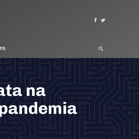
TO
ata na
a pandemia