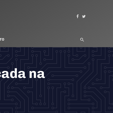
TO
cada na