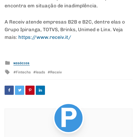
encontra em situação de inadimplência.
A Receiv atende empresas B2B e B2C, dentre elas o
Grupo Ipiranga, TOTVS, Brinks, Unimed e Linx. Veja
mais:
https://www.receiv.it/
Posted
NEGÓCIOS
in
Tagged
Fintechs
leads
Receiv
with