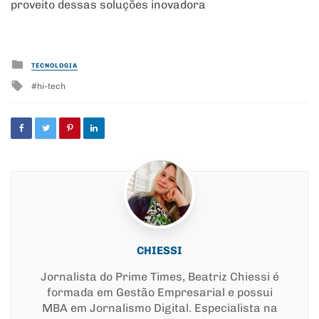
proveito dessas soluções inovadora
Posted
TECNOLOGIA
in
Tagged
hi-tech
with
CHIESSI
Jornalista do Prime Times, Beatriz Chiessi é
formada em Gestão Empresarial e possui
MBA em Jornalismo Digital. Especialista na