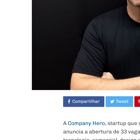
Compartilhar
Tweet
A
Company Hero
, startup que
anuncia a abertura de 33 vag
tecnologia, comercial, design 