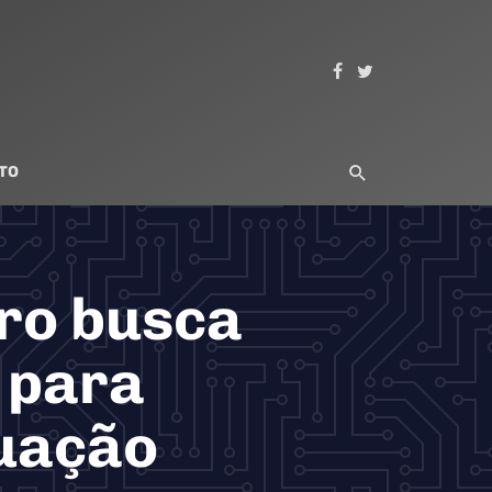
TO
ro busca
 para
tuação