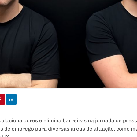
 soluciona dores e elimina barreiras na jornada de pres
as de emprego para diversas áreas de atuação, como ma
e UX.