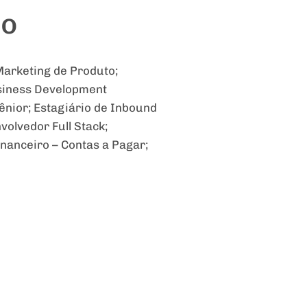
ro
Marketing de Produto;
usiness Development
ênior; Estagiário de Inbound
olvedor Full Stack;
inanceiro – Contas a Pagar;