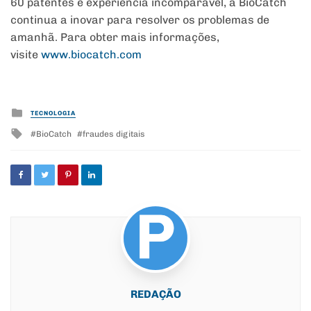
60 patentes e experiência incomparável, a BioCatch
continua a inovar para resolver os problemas de
amanhã. Para obter mais informações,
visite
www.biocatch.com
Posted
TECNOLOGIA
in
Tagged
BioCatch
fraudes digitais
with
REDAÇÃO