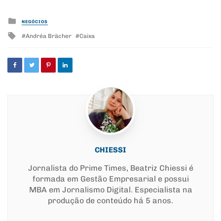
Posted
NEGÓCIOS
in
Tagged
Andréa Brächer
Caixa
with
CHIESSI
Jornalista do Prime Times, Beatriz Chiessi é
formada em Gestão Empresarial e possui
MBA em Jornalismo Digital. Especialista na
produção de conteúdo há 5 anos.