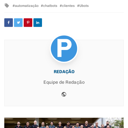
in
Tagged
automatização
chatbots
clientes
Ubots
with
REDAÇÃO
Equipe de Redação
Website