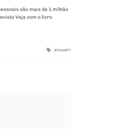
pessoais são mais de 1 milhão
evista Veja com o livro
Tagged
ChatGPT
with