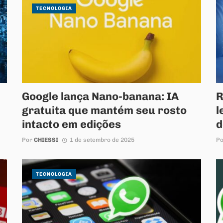
TECNOLOGIA
Google lança Nano-banana: IA
R
gratuita que mantém seu rosto
l
intacto em edições
d
Por
CHIESSI
1 de setembro de 2025
P
TECNOLOGIA