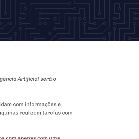
ência Artificial será o
 lidam com informações e
áquinas realizem tarefas com
ratos com apenas com uma