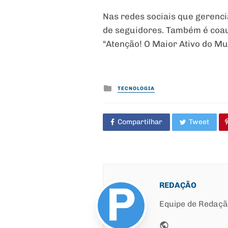
Nas redes sociais que gerenci
de seguidores. Também é coauto
“Atenção! O Maior Ativo do Mu
Posted
TECNOLOGIA
in
Compartilhar
Tweet
REDAÇÃO
Equipe de Redaç
Website