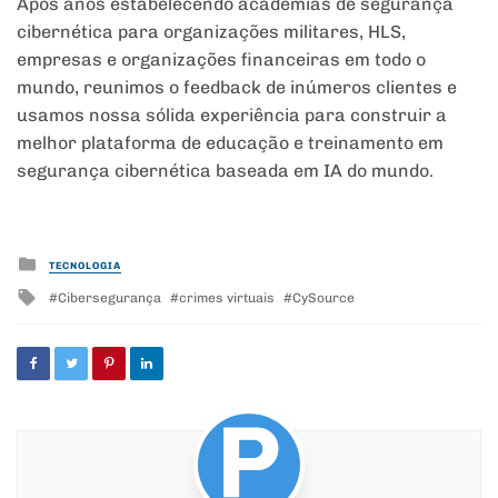
Após anos estabelecendo academias de segurança
cibernética para organizações militares, HLS,
empresas e organizações financeiras em todo o
mundo, reunimos o feedback de inúmeros clientes e
usamos nossa sólida experiência para construir a
melhor plataforma de educação e treinamento em
segurança cibernética baseada em IA do mundo.
Posted
TECNOLOGIA
in
Tagged
Cibersegurança
crimes virtuais
CySource
with