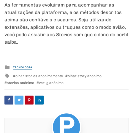
As ferramentas evoluíram para acompanhar as
atualizações da plataforma, e os métodos descritos
acima são confiáveis e seguros. Seja utilizando
extensões, aplicativos ou truques como o modo avião,
você pode assistir aos Stories sem que o dono do perfil
saiba.
Posted
TECNOLOGIA
in
Tagged
olhar stories anonimamente
olhar story anonimo
with
stories anônimo
ver ig anónimo