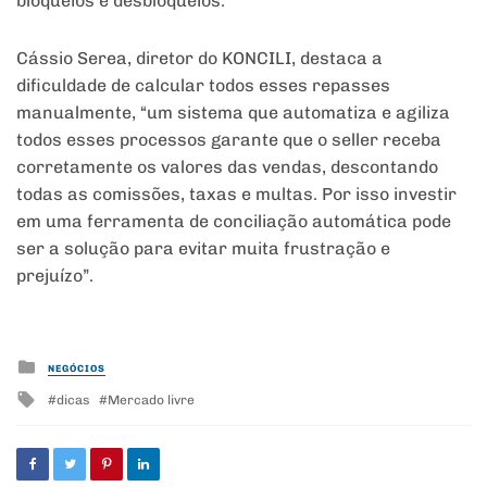
bloqueios e desbloqueios.
Cássio Serea, diretor do KONCILI, destaca a
dificuldade de calcular todos esses repasses
manualmente, “um sistema que automatiza e agiliza
todos esses processos garante que o seller receba
corretamente os valores das vendas, descontando
todas as comissões, taxas e multas. Por isso investir
em uma ferramenta de conciliação automática pode
ser a solução para evitar muita frustração e
prejuízo”.
Posted
NEGÓCIOS
in
Tagged
dicas
Mercado livre
with