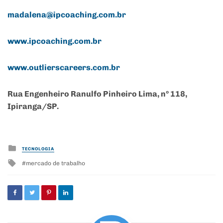
madalena@ipcoaching.com.br
www.ipcoaching.com.br
www.outlierscareers.com.br
Rua Engenheiro Ranulfo Pinheiro Lima, nº 118,
Ipiranga/SP.
Posted
TECNOLOGIA
in
Tagged
mercado de trabalho
with