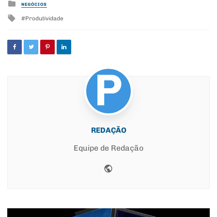
Posted
NEGÓCIOS
in
Tagged
Produtividade
with
REDAÇÃO
Equipe de Redação
Website