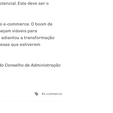
encial. Este deve ser o
 do e-commerce. O boom de
sejam viáveis para
 adiantou a transformação
presas que estiverem
do Conselho de Administração
Tagged
e-commerce
with