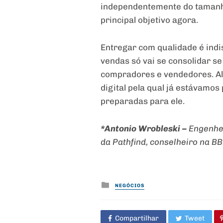
independentemente do tamanho
principal objetivo agora.
Entregar com qualidade é indi
vendas só vai se consolidar 
compradores e vendedores. Al
digital pela qual já estávamo
preparadas para ele.
*Antonio Wrobleski –
Engenhei
da Pathfind, conselheiro na BB
Posted
NEGÓCIOS
in
Compartilhar
Tweet