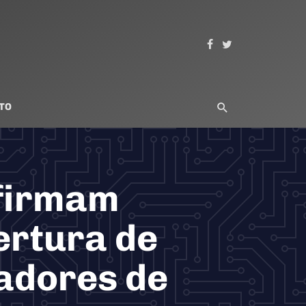
TO
 firmam
ertura de
adores de