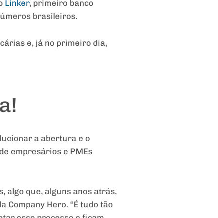
 o
Linker
, primeiro banco
números brasileiros.
árias e, já no primeiro dia,
a!
lucionar a abertura e o
a de empresários e PMEs
 algo que, alguns anos atrás,
da Company Hero. “É tudo tão
tar esse processo e ficam