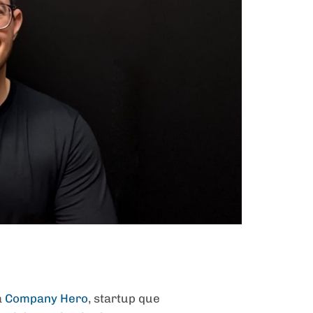
a
Company Hero
, startup que