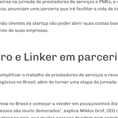
reiras na jornada de prestadores de serviços e PMEs, e
ica, anunciam uma parceria que irá facilitar a vida de i
ão clientes da startup vão poder abrir suas contas banc
ento de suas empresas.
o e Linker em parceri
implificar o trabalho de prestadores de serviços e revo
egócios no Brasil, além de tornar uma etapa da jornad
.
esa no Brasil e começar a vender em pouquíssimos dias,
cessos são muito demorados”, explica Miklos Grof, CEO 
alizar no país, que muitas pessoas decidem nem comple