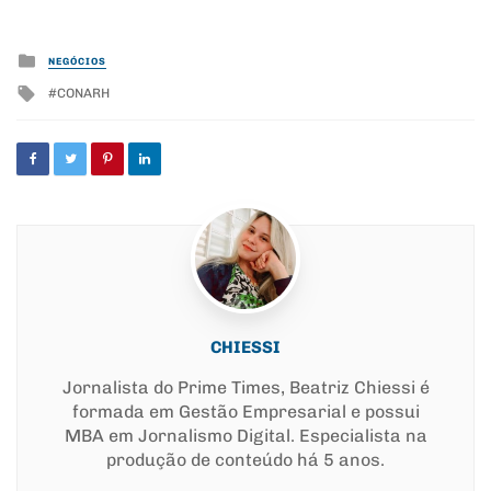
Posted
NEGÓCIOS
in
Tagged
CONARH
with
CHIESSI
Jornalista do Prime Times, Beatriz Chiessi é
formada em Gestão Empresarial e possui
MBA em Jornalismo Digital. Especialista na
produção de conteúdo há 5 anos.