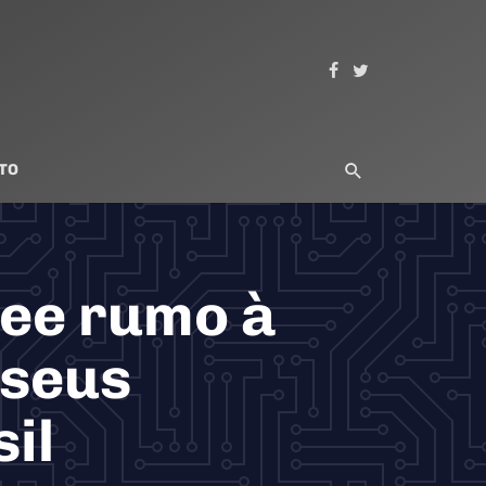
TO
pee rumo à
 seus
il