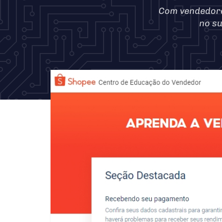
Com vendedore
no s