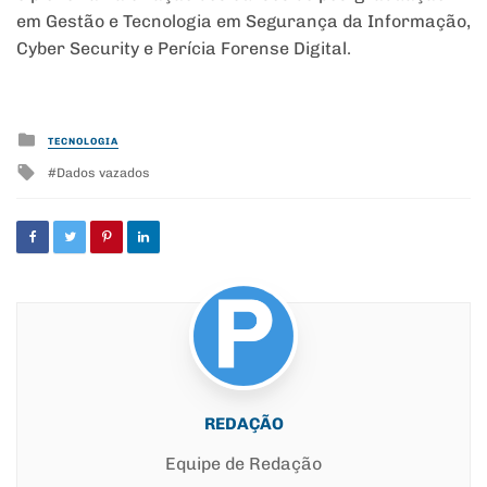
em Gestão e Tecnologia em Segurança da Informação,
Cyber Security e Perícia Forense Digital.
Posted
TECNOLOGIA
in
Tagged
Dados vazados
with
REDAÇÃO
Equipe de Redação