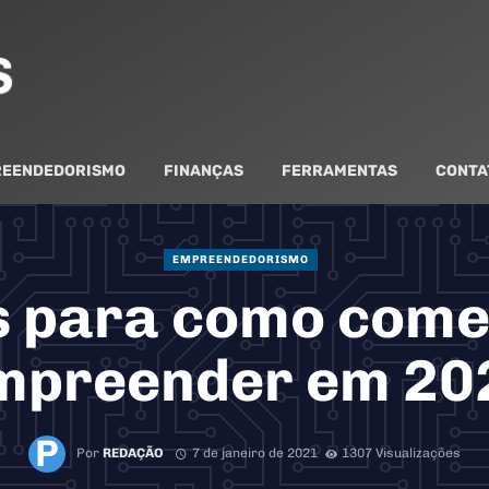
EENDEDORISMO
FINANÇAS
FERRAMENTAS
CONTA
EMPREENDEDORISMO
s para como come
mpreender em 20
Por
REDAÇÃO
7 de janeiro de 2021
1307 Visualizações