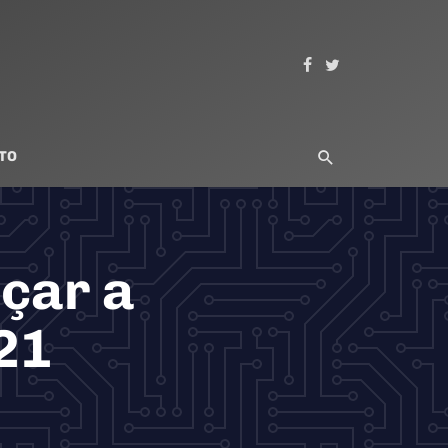
TO
çar a
21