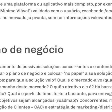
e uma plataforma ou aplicativo mais completo, por exe
o Mínimo Viável”) validado com o usuário, recebendo
fee
o no mercado já pronta, sem ter informações relevantes 
no de negócio
peamento de possíveis soluções concorrentes e o enten
riar o plano de negócio e colocar “no papel” a sua soluç
os: para que a solução veio? Qual é o mercado-alvo (qua
amanho deste mercado? O quão atrativo ele é? Há barr
ão? Qual é o perfil do time, forte o bastante, para entr
bjetivos sejam alcançados (roadmap)? Concorrentes, m
ição de Clientes – CAC) e estratégia de marketing/dist