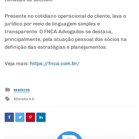
Presente no cotidiano operacional do cliente, leva o
jurídico por meio de linguagem simples e
transparente. O FNCA Advogados se destaca,
principalmente, pela atuação pessoal dos sócios na
definição das estratégias e planejamentos.
Veja mais:
https://fnca.com.br/
Posted
NEGÓCIOS
in
Tagged
Direito 4.0
with