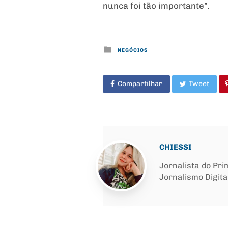
nunca foi tão importante”.
Posted
NEGÓCIOS
in
Compartilhar
Tweet
CHIESSI
Jornalista do Pr
Jornalismo Digita