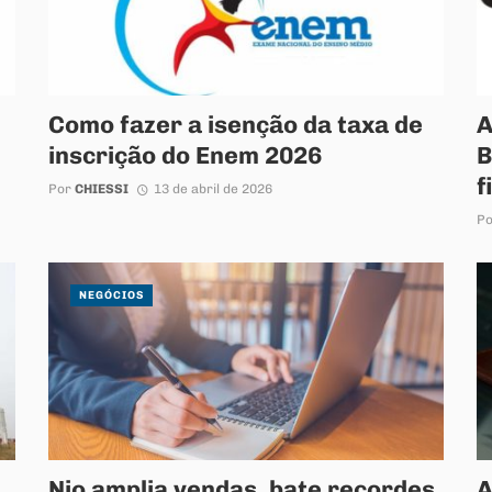
Como fazer a isenção da taxa de
A
inscrição do Enem 2026
B
f
Por
CHIESSI
13 de abril de 2026
P
NEGÓCIOS
Nio amplia vendas, bate recordes
A