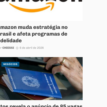
mazon muda estratégia no
rasil e afeta programas de
idelidade
or
CHIESSI
6 de abril de 2026
NEGÓCIOS
tos revela o anúncio de 85 vagas