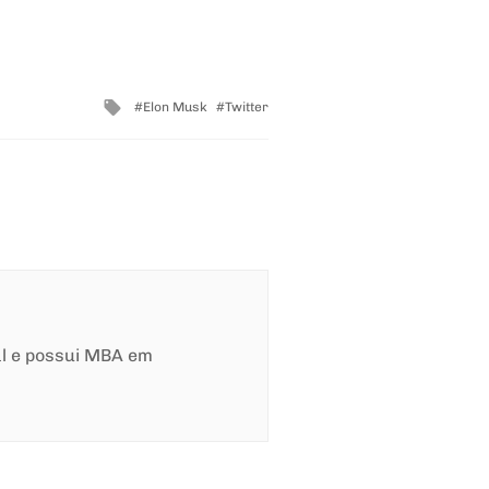
Tagged
Elon Musk
Twitter
with
al e possui MBA em