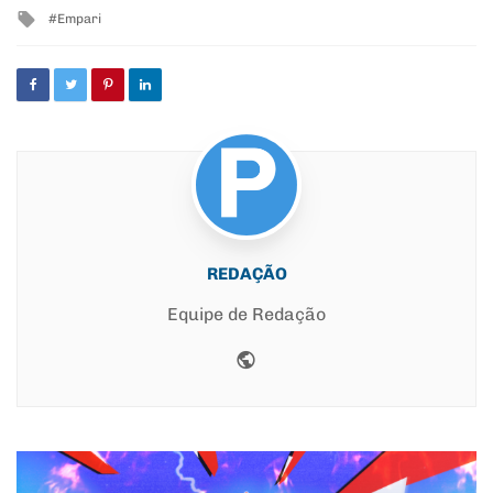
in
Tagged
Empari
with
REDAÇÃO
Equipe de Redação
Website