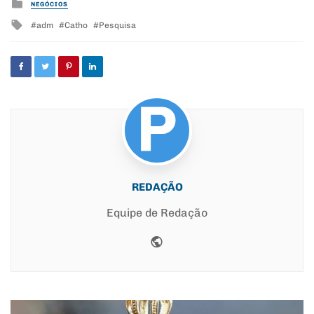
Posted
NEGÓCIOS
in
Tagged
adm
Catho
Pesquisa
with
REDAÇÃO
Equipe de Redação
Website