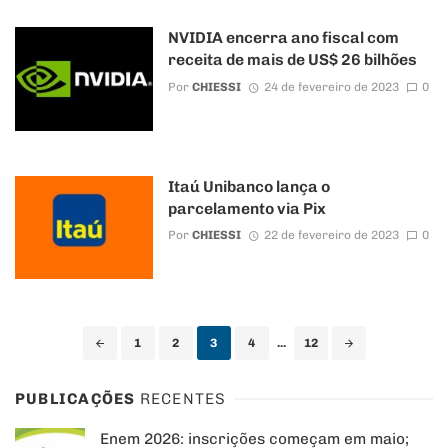
NVIDIA encerra ano fiscal com
receita de mais de US$ 26 bilhões
Por
CHIESSI
24 de fevereiro de 2023
0
Itaú Unibanco lança o
parcelamento via Pix
Por
CHIESSI
22 de fevereiro de 2023
0
Posts
1
2
3
4
...
12
navigation
PUBLICAÇÕES
RECENTES
Enem 2026: inscrições começam em maio;