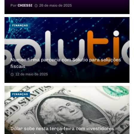
Por
CHIESSI
26 de maio de 2025
FINANÇAS
Numen firma parceria com Solutio para soluções
fiscais
12 de maio de 2025
FINANÇAS
Dólar sobe nesta terça-feira com investidores