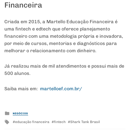
Financeira
Criada em 2015, a Martello Educação Financeira é
uma fintech e edtech que oferece planejamento
financeiro com uma metodologia própria e inovadora,
por meio de cursos, mentorias e diagnósticos para
melhorar o relacionamento com dinheiro.
Já realizou mais de mil atendimentos e possui mais de
500 alunos.
Saiba mais em:
martelloef.com.br/
Posted
NEGÓCIOS
in
Tagged
educação financeira
fintech
Shark Tank Brasil
with