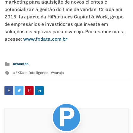
marketing para aquisição de novos clientes e
potencializar a gestão do time de vendas. Criada em
2015, faz parte da HiPartners Capital & Work, grupo
de empresários e investidores que investe em
soluções disruptivas para o varejo. Para saber mais,
acesse:
www.fxdata.com.br
Posted
NEGÓCIOS
in
Tagged
FXData Intelligence
varejo
with