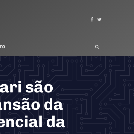
TO
ari são
ansão da
encial da