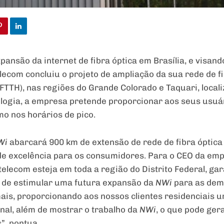
nsão da internet de fibra óptica em Brasília, e visan
elecom concluiu o projeto de ampliação da sua rede de f
FTTH), nas regiões do Grande Colorado e Taquari, locali
logia, a empresa pretende proporcionar aos seus usuári
o nos horários de pico.
Wi
abarcará 900 km de extensão de rede de fibra óptica 
 de excelência para os consumidores. Para o CEO da em
elecom esteja em toda a região do Distrito Federal, ga
m de estimular uma futura expansão da
NWi
para as dema
mais, proporcionando aos nossos clientes residenciais 
inal, além de mostrar o trabalho da
NWi
, o que pode ger
”, pontua.