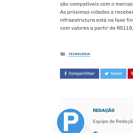
são compatíveis com o mercad
As próximas cidades a receber
infraestrutura está na fase f
com valores a partir de R$119,
Posted
TECNOLOGIA
in
Compartilhar
Tweet
REDAÇÃO
Equipe de Redaç
Website