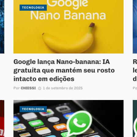
TECNOLOGIA
Google lança Nano-banana: IA
R
gratuita que mantém seu rosto
l
intacto em edições
d
Por
CHIESSI
1 de setembro de 2025
P
TECNOLOGIA