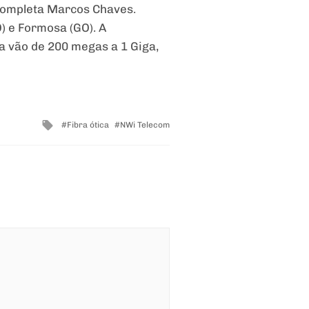
 completa Marcos Chaves.
) e Formosa (GO). A
a vão de 200 megas a 1 Giga,
Tagged
Fibra ótica
NWi Telecom
with