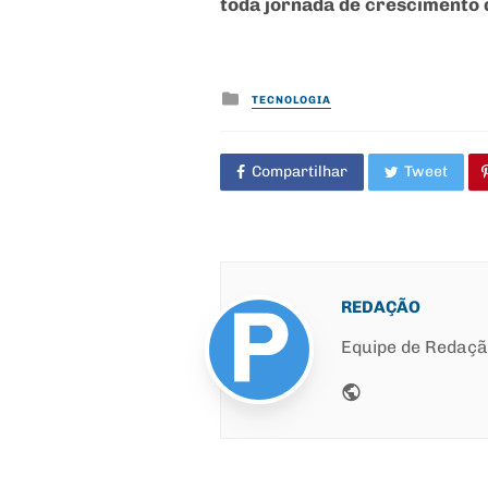
toda jornada de crescimento
Posted
TECNOLOGIA
in
Compartilhar
Tweet
REDAÇÃO
Equipe de Redaç
Website