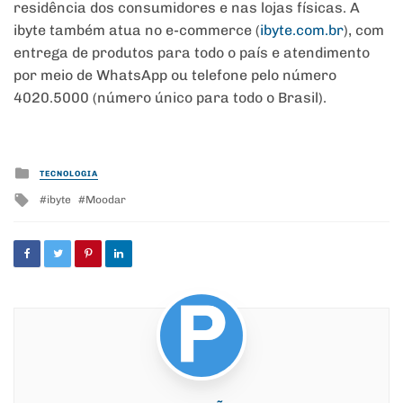
residência dos consumidores e nas lojas físicas. A
ibyte também atua no e-commerce (
ibyte.com.br
), com
entrega de produtos para todo o país e atendimento
por meio de WhatsApp ou telefone pelo número
4020.5000 (número único para todo o Brasil).
Posted
TECNOLOGIA
in
Tagged
ibyte
Moodar
with