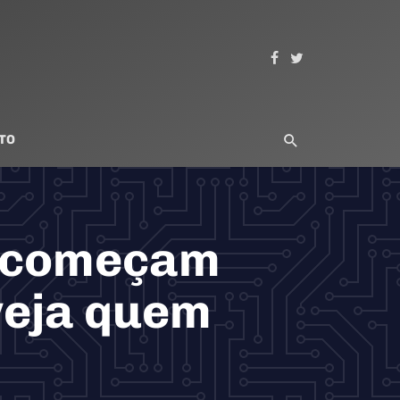
TO
6 começam
veja quem