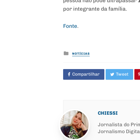
pessoa não pode ultrapassar
por integrante da família.
Fonte
.
Posted
NOTÍCIAS
in
Compartilhar
Tweet
CHIESSI
Jornalista do Pr
Jornalismo Digita