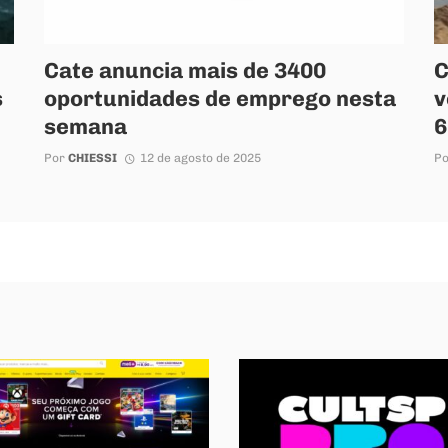
Cate anuncia mais de 3400
C
s
oportunidades de emprego nesta
v
semana
6
Por
CHIESSI
12 de agosto de 2025
P