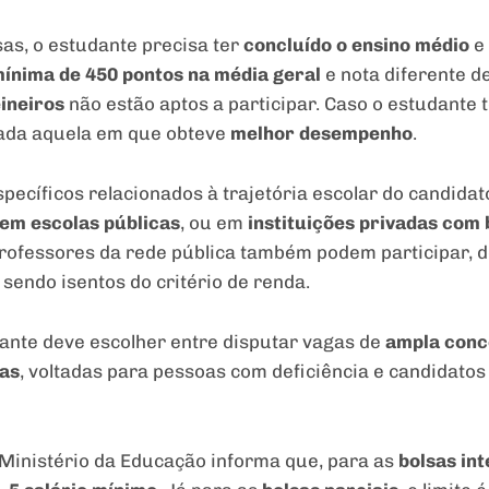
as, o estudante precisa ter
concluído o ensino médio
e 
ínima de 450 pontos na média geral
e nota diferente d
eineiros
não estão aptos a participar. Caso o estudante 
rada aquela em que obteve
melhor desempenho
.
específicos relacionados à trajetória escolar do candida
em escolas públicas
, ou em
instituições privadas com 
Professores da rede pública também podem participar,
, sendo isentos do critério de renda.
ipante deve escolher entre disputar vagas de
ampla conc
vas
, voltadas para pessoas com deficiência e candidato
o Ministério da Educação informa que, para as
bolsas int