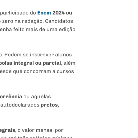
participado do
Enem
2024 ou
e zero na redação. Candidatos
tenha feito mais de uma edição
to. Podem se inscrever alunos
bolsa integral ou parcial
, além
 desde que concorram a cursos
orrência
ou aquelas
s autodeclarados
pretos,
egrais
, o valor mensal por