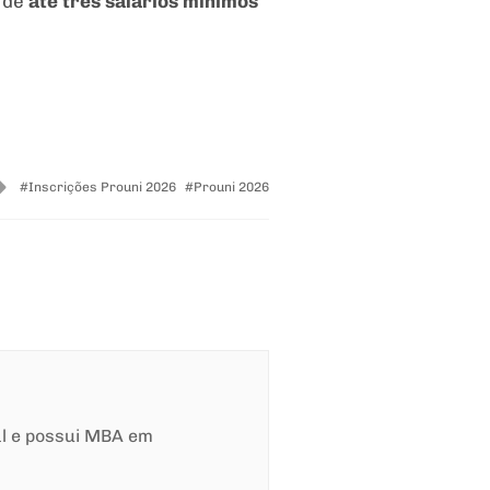
é de
até três salários mínimos
Tagged
Inscrições Prouni 2026
Prouni 2026
with
al e possui MBA em