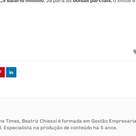
1,5 salário mínimo
. Já para as
bolsas parciais
, o limite 
ime Times, Beatriz Chiessi é formada em Gestão Empresari
l. Especialista na produção de conteúdo há 5 anos.