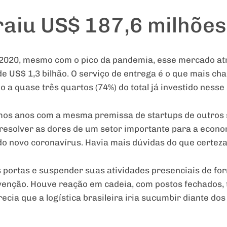
aiu US$ 187,6 milhões
2020, mesmo com o pico da pandemia, esse mercado at
de US$ 1,3 bilhão. O serviço de entrega é o que mais c
 a quase três quartos (74%) do total já investido nesse 
mos anos com a mesma premissa de startups de outros 
esolver as dores de um setor importante para a economi
do novo coronavírus. Havia mais dúvidas do que certez
s portas e suspender suas atividades presenciais de f
venção. Houve reação em cadeia, com postos fechados, t
cia que a logística brasileira iria sucumbir diante dos