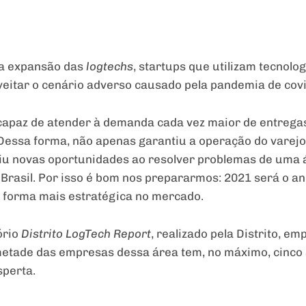
la expansão das
logtechs
, startups que utilizam tecnolo
oveitar o cenário adverso causado pela pandemia de covi
 capaz de atender à demanda cada vez maior de entrega
 Dessa forma, não apenas garantiu a operação do varej
iu novas oportunidades ao resolver problemas de uma 
Brasil. Por isso é bom nos prepararmos: 2021 será o a
 forma mais estratégica no mercado.
ório
Distrito
LogTech
Rep
ort
, realizado pela Distrito, e
metade das empresas dessa área tem, no máximo, cinco 
sperta.