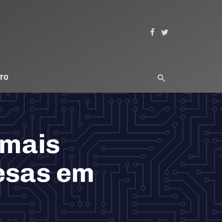
TO
 mais
esas em