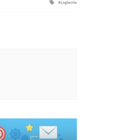
Tagged
Logtechs
with