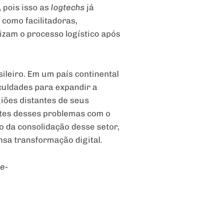
 pois isso as
logtechs
já
como facilitadoras,
zam o processo logístico após
sileiro. Em um país continental
iculdades para expandir a
ões distantes de seus
rtes desses problemas com o
o da consolidação desse setor,
nsa transformação digital.
 e-