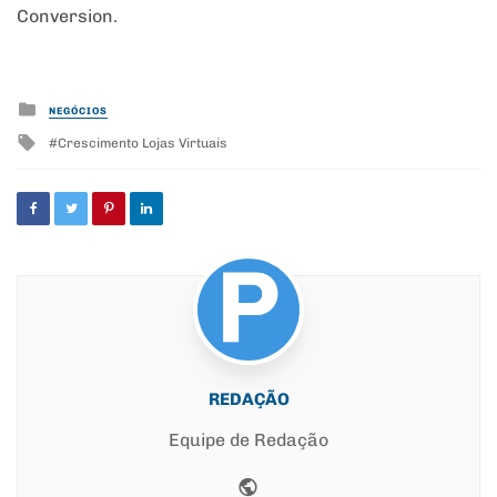
Conversion.
Posted
NEGÓCIOS
in
Tagged
Crescimento Lojas Virtuais
with
REDAÇÃO
Equipe de Redação
Website