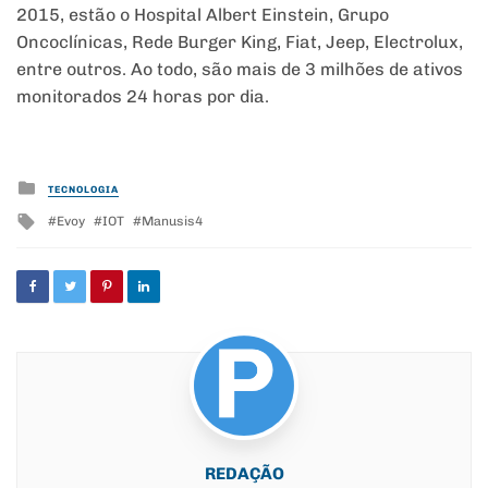
2015, estão o Hospital Albert Einstein, Grupo
Oncoclínicas, Rede Burger King, Fiat, Jeep, Electrolux,
entre outros. Ao todo, são mais de 3 milhões de ativos
monitorados 24 horas por dia.
Posted
TECNOLOGIA
in
Tagged
Evoy
IOT
Manusis4
with
REDAÇÃO