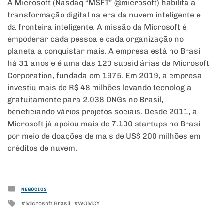
A Microsoft (Nasdaq “MSFT” @microsoft) habilita a
transformação digital na era da nuvem inteligente e
da fronteira inteligente. A missão da Microsoft é
empoderar cada pessoa e cada organização no
planeta a conquistar mais. A empresa está no Brasil
há 31 anos e é uma das 120 subsidiárias da Microsoft
Corporation, fundada em 1975. Em 2019, a empresa
investiu mais de R$ 48 milhões levando tecnologia
gratuitamente para 2.038 ONGs no Brasil,
beneficiando vários projetos sociais. Desde 2011, a
Microsoft já apoiou mais de 7.100 startups no Brasil
por meio de doações de mais de US$ 200 milhões em
créditos de nuvem.
Posted
NEGÓCIOS
in
Tagged
Microsoft Brasil
WOMCY
with