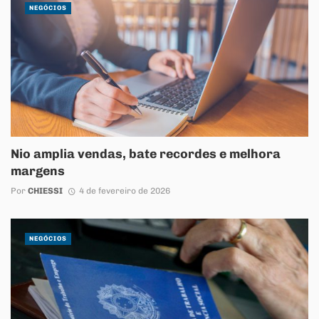
NEGÓCIOS
Nio amplia vendas, bate recordes e melhora
margens
Por
CHIESSI
4 de fevereiro de 2026
NEGÓCIOS