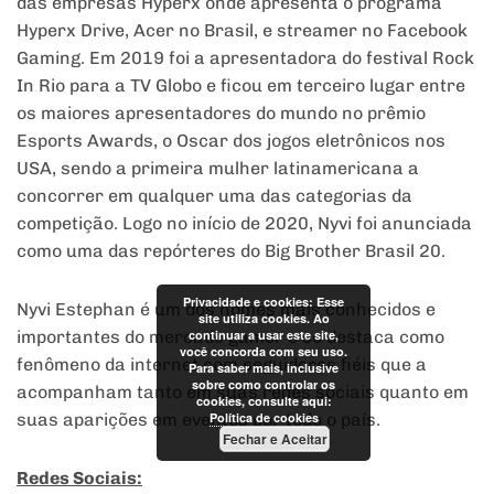
das empresas Hyperx onde apresenta o programa
Hyperx Drive, Acer no Brasil, e streamer no Facebook
Gaming. Em 2019 foi a apresentadora do festival Rock
In Rio para a TV Globo e ficou em terceiro lugar entre
os maiores apresentadores do mundo no prêmio
Esports Awards, o Oscar dos jogos eletrônicos nos
USA, sendo a primeira mulher latinamericana a
concorrer em qualquer uma das categorias da
competição. Logo no início de 2020, Nyvi foi anunciada
como uma das repórteres do Big Brother Brasil 20.
Privacidade e cookies: Esse
Nyvi Estephan é um dos nomes mais conhecidos e
site utiliza cookies. Ao
importantes do mercado gamer e se destaca como
continuar a usar este site,
você concorda com seu uso.
fenômeno da internet com seguidores fiéis que a
Para saber mais, inclusive
sobre como controlar os
acompanham tanto em suas redes sociais quanto em
cookies, consulte aqui:
suas aparições em eventos por todo o país.
Política de cookies
Fechar e Aceitar
Redes Sociais: