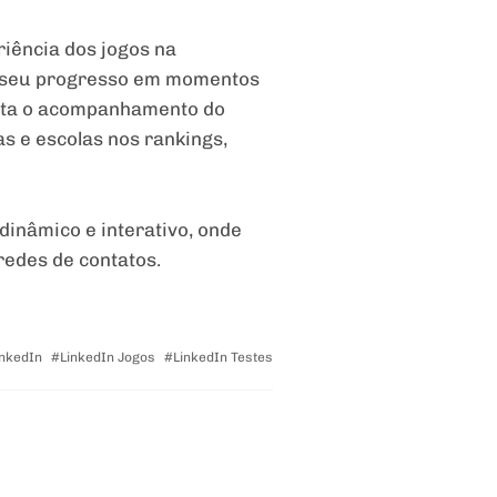
iência dos jogos na
am seu progresso em momentos
ilita o acompanhamento do
s e escolas nos rankings,
inâmico e interativo, onde
redes de contatos.
ged
inkedIn
LinkedIn Jogos
LinkedIn Testes
h