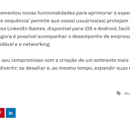
lementou novas funcionalidades para aprimorar a exper
de sequência’ permite que os(as) usuários(as) protej
os LinkedIn Games, disponível para iOS e Android, fac
 agora é possível acompanhar o desempenho de empresa
dável e o networking.
a seu compromisso com a criação de um ambiente mais d
divertir, se desafiar e, ao mesmo tempo, expandir suas 
Tag
L
wit