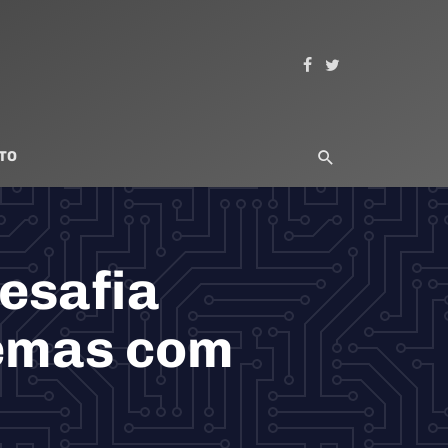
TO
desafia
lemas com