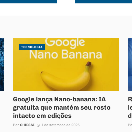
TECNOLOGIA
Google lança Nano-banana: IA
R
gratuita que mantém seu rosto
l
intacto em edições
d
Por
CHIESSI
1 de setembro de 2025
P