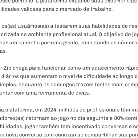
sse portfólio, a plataforma expande suas experiências
ilidades valiosas para o mercado de trabalho.
ar os(as) usuários(as) a testarem suas habilidades de r
rizada no ambiente profissional atual. O objetivo do jog
nhar um caminho por uma grade, conectando os número
as.
ar, Zip chega para funcionar como um aquecimento rápi
s diários que aumentam o nível de dificuldade ao longo
imples, enquanto os domingos trazem testes mais com
contar com uma ferramenta de dicas.
a plataforma, em 2024, milhões de profissionais têm 
gadores(as) retornam ao jogo no dia seguinte e 80% co
abilidades, jogar também tem incentivado conversas e co
a nova conversa com conexão ao compartilhar sua pon