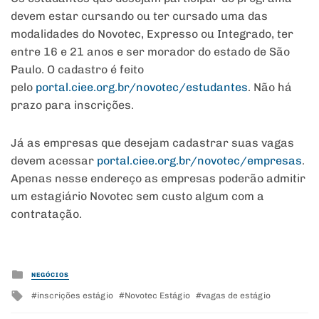
devem estar cursando ou ter cursado uma das
modalidades do Novotec, Expresso ou Integrado, ter
entre 16 e 21 anos e ser morador do estado de São
Paulo. O cadastro é feito
pelo
portal.ciee.org.br/novotec/
estudantes
. Não há
prazo para inscrições.
Já as empresas que desejam cadastrar suas vagas
devem acessar
portal.ciee.org.br/novotec/
empresas
.
Apenas nesse endereço as empresas poderão admitir
um estagiário Novotec sem custo algum com a
contratação.
Posted
NEGÓCIOS
in
Tagged
inscrições estágio
Novotec Estágio
vagas de estágio
with