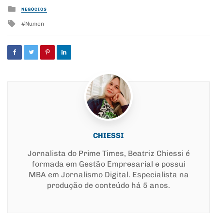
Posted
NEGÓCIOS
in
Tagged
Numen
with
CHIESSI
Jornalista do Prime Times, Beatriz Chiessi é
formada em Gestão Empresarial e possui
MBA em Jornalismo Digital. Especialista na
produção de conteúdo há 5 anos.