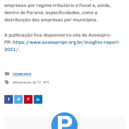
empresas por regime tributário e fiscal e, ainda,
dentro do Paraná, especificidades, como a
distribuição das empresas por municípios.
A publicação fica disponível no site da Assespro-
PR:
https://www.assespropr.org.br/
insights-report-
2021/
.
Posted
TECNOLOGIA
in
Tagged
empresas de TI
TI
with