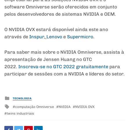
software Omniverse serão oferecidos em conjunto
pelos desenvolvedores de sistemas NVIDIA e OEM.
O NVIDIA OVX estará disponível ainda este ano
através de
Inspur
,
Lenovo
e
Supermicro
.
Para saber mais sobre o NVIDIA Omniverse, assista à
apresentação de Jensen Huang no GTC
2022.
Inscreva-se no GTC 2022 gratuitamente
para
participar de sessões com a NVIDIA e líderes do setor.
Posted
TECNOLOGIA
in
Tagged
computação Omniverse
NVIDIA
NVIDIA OVX
with
twins industriais