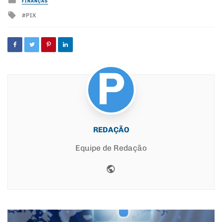
FINANÇAS
in
Tagged
PIX
with
REDAÇÃO
Equipe de Redação
Website