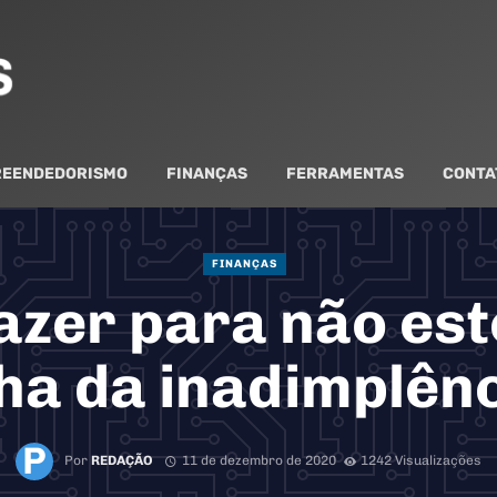
EENDEDORISMO
FINANÇAS
FERRAMENTAS
CONTA
FINANÇAS
azer para não es
ha da inadimplên
Por
REDAÇÃO
11 de dezembro de 2020
1242 Visualizações