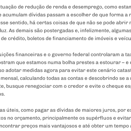
ituação de redução de renda e desemprego, como esta
ue acumulam dívidas passam a escolher de que forma a 
sse sentido, há certas coisas de que não se pode abrir
luz. As demais são postergadas e, infelizmente, alguma
 de crédito, boletos de financiamento de imóveis e veícu
uições financeiras e o governo federal controlaram a ta
stram que estamos numa bolha prestes a estourar – e
so adotar medidas agora para evitar este cenário catast
ensal, calculando todas as contas e descobrindo se a r
te, busque renegociar com o credor e evite o cheque es
os.
as úteis, como pagar as dívidas de maiores juros, por 
stos no orçamento, principalmente os supérfluos e evit
encontrar preços mais vantajosos e até obter um tempo 