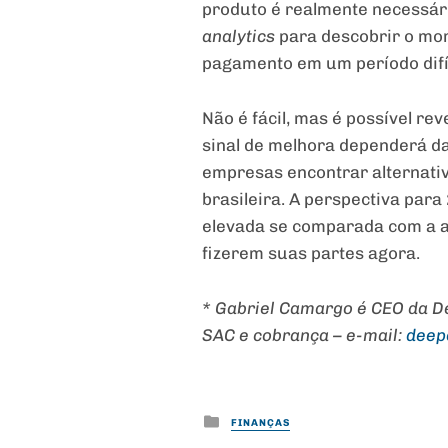
produto é realmente necessári
analytics
para descobrir o mom
pagamento em um período difíc
Não é fácil, mas é possível re
sinal de melhora dependerá d
empresas encontrar alternativ
brasileira. A perspectiva para
elevada se comparada com a at
fizerem suas partes agora.
*
Gabriel Camargo é CEO da De
SAC e cobrança – e-mail:
deep
Posted
FINANÇAS
in