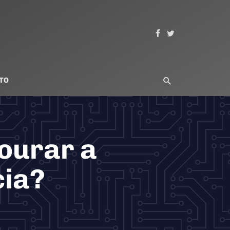
TO
tourar a
cia?