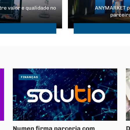
re valor e qualidade no
ANYMARKET pre
parceir
FINANÇAS
Numen firma parceria com
D