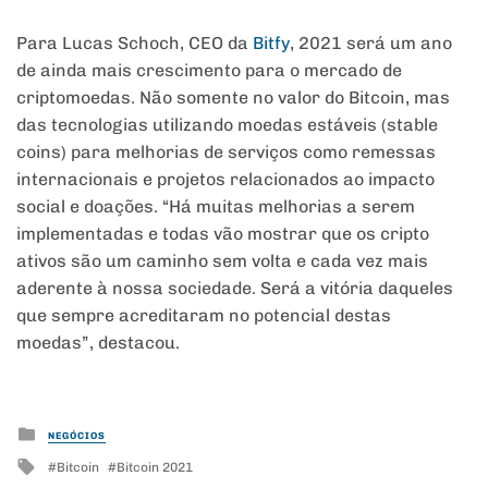
Para Lucas Schoch, CEO da
Bitfy
, 2021 será um ano
de ainda mais crescimento para o mercado de
criptomoedas. Não somente no valor do Bitcoin, mas
das tecnologias utilizando moedas estáveis (stable
coins) para melhorias de serviços como remessas
internacionais e projetos relacionados ao impacto
social e doações. “Há muitas melhorias a serem
implementadas e todas vão mostrar que os cripto
ativos são um caminho sem volta e cada vez mais
aderente à nossa sociedade. Será a vitória daqueles
que sempre acreditaram no potencial destas
moedas”, destacou.
Posted
NEGÓCIOS
in
Tagged
Bitcoin
Bitcoin 2021
with