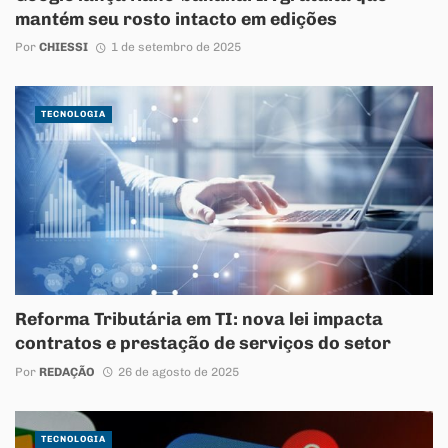
mantém seu rosto intacto em edições
Por
CHIESSI
1 de setembro de 2025
TECNOLOGIA
Reforma Tributária em TI: nova lei impacta
contratos e prestação de serviços do setor
Por
REDAÇÃO
26 de agosto de 2025
TECNOLOGIA