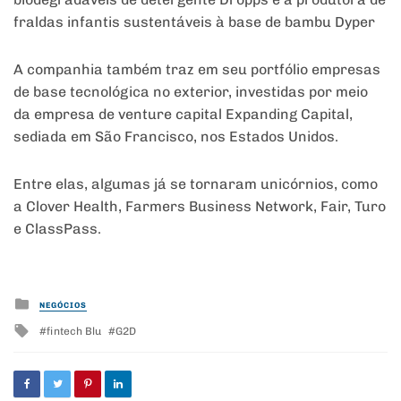
fraldas infantis sustentáveis à base de bambu Dyper
A companhia também traz em seu portfólio empresas
de base tecnológica no exterior, investidas por meio
da empresa de venture capital Expanding Capital,
sediada em São Francisco, nos Estados Unidos.
Entre elas, algumas já se tornaram unicórnios, como
a Clover Health, Farmers Business Network, Fair, Turo
e ClassPass.
Posted
NEGÓCIOS
in
Tagged
fintech Blu
G2D
with