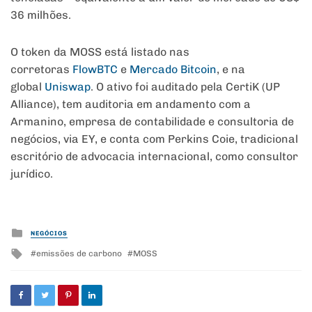
36 milhões.
O token da MOSS está listado nas
corretoras
FlowBTC
e
Mercado Bitcoin
, e na
global
Uniswap
. O ativo foi auditado pela CertiK (UP
Alliance), tem auditoria em andamento com a
Armanino, empresa de contabilidade e consultoria de
negócios, via EY, e conta com Perkins Coie, tradicional
escritório de advocacia internacional, como consultor
jurídico.
Posted
NEGÓCIOS
in
Tagged
emissões de carbono
MOSS
with