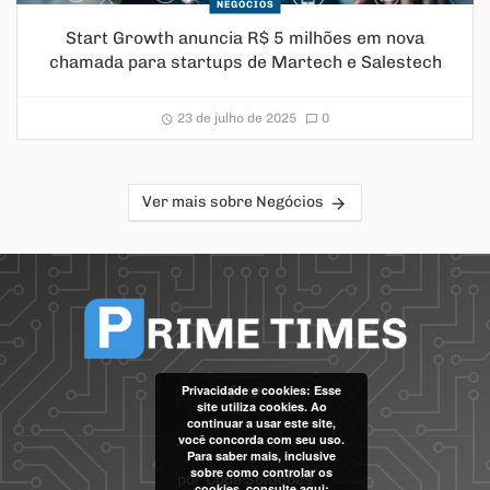
NEGÓCIOS
Start Growth anuncia R$ 5 milhões em nova
chamada para startups de Martech e Salestech
23 de julho de 2025
0
Ver mais sobre Negócios
Privacidade e cookies: Esse
site utiliza cookies. Ao
continuar a usar este site,
você concorda com seu uso.
Para saber mais, inclusive
sobre como controlar os
por
Code Soluções
cookies, consulte aqui: