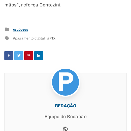
mãos”, reforça Contezini.
Posted
NEGÓCIOS
in
Tagged
pagamento digital
PIX
with
REDAÇÃO
Equipe de Redação
Website